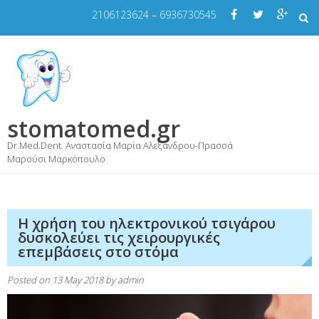
Skip
2106123624 – 6936730545
to
content
stomatomed.gr
Dr.Med.Dent. Αναστασία Μαρία Αλεξάνδρου-Πρασσά
Μαρούσι Μαρκόπουλο
Η χρήση του ηλεκτρονικού τσιγάρου
δυσκολεύει τις χειρουργικές
επεμβάσεις στο στόμα
Posted on
13 May 2018
by
admin