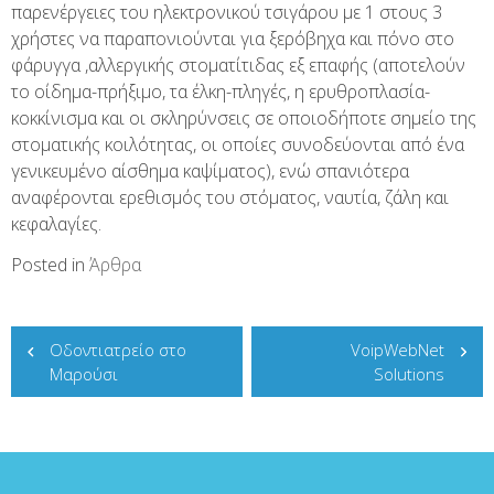
παρενέργειες του ηλεκτρονικού τσιγάρου με 1 στους 3
χρήστες να παραπονιούνται για ξερόβηχα και πόνο στο
φάρυγγα ,αλλεργικής στοματίτιδας εξ επαφής (αποτελούν
το οίδημα-πρήξιμο, τα έλκη-πληγές, η ερυθροπλασία-
κοκκίνισμα και οι σκληρύνσεις σε οποιοδήποτε σημείο της
στοματικής κοιλότητας, οι οποίες συνοδεύονται από ένα
γενικευμένο αίσθημα καψίματος), ενώ σπανιότερα
αναφέρονται ερεθισμός του στόματος, ναυτία, ζάλη και
κεφαλαγίες.
Posted in
Άρθρα
Post
Οδοντιατρείο στο
VoipWebNet
Μαρούσι
Solutions
navigation